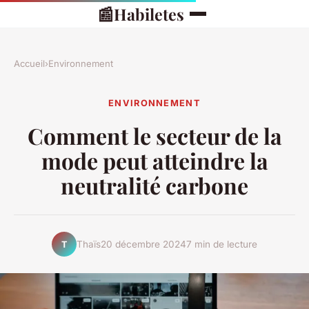
📰
Habiletes
Accueil
›
Environnement
ENVIRONNEMENT
Comment le secteur de la
mode peut atteindre la
neutralité carbone
Thaïs
20 décembre 2024
7 min de lecture
T