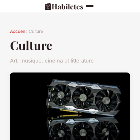
📰
Habiletes
Accueil
› Culture
Culture
Art, musique, cinéma et littérature