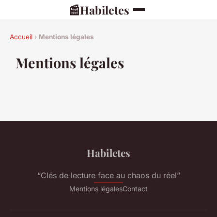
📰
Habiletes
Accueil
›
Mentions légales
Mentions légales
Habiletes
“Clés de lecture face au chaos du réel”
Mentions légales
Contact